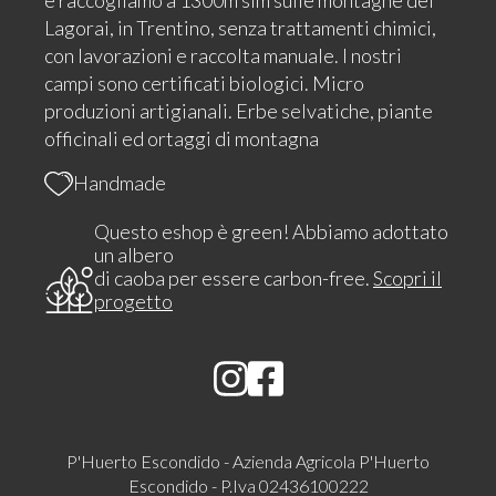
e raccogliamo a 1300m slm sulle montagne del
Lagorai, in Trentino, senza trattamenti chimici,
con lavorazioni e raccolta manuale. I nostri
campi sono certificati biologici. Micro
produzioni artigianali. Erbe selvatiche, piante
officinali ed ortaggi di montagna
Handmade
Questo eshop è green! Abbiamo adottato
un albero
di caoba per essere carbon-free.
Scopri il
progetto
P'Huerto Escondido - Azienda Agricola P'Huerto
Escondido - P.Iva 02436100222